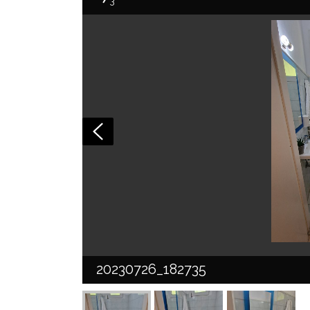
3
20230726_182735